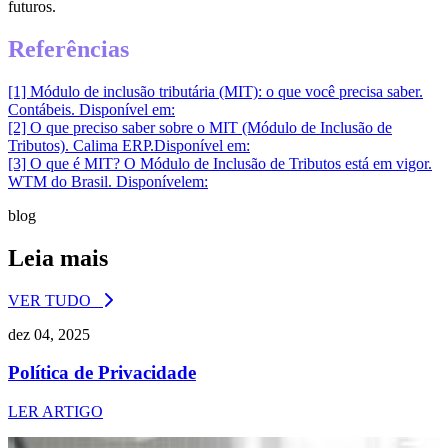
futuros.
Referências
[1] Módulo de inclusão tributária (MIT): o que você precisa saber.
Contábeis. Disponível em:
[2] O que preciso saber sobre o MIT (Módulo de Inclusão de
Tributos). Calima ERP.Disponível em:
[3] O que é MIT? O Módulo de Inclusão de Tributos está em vigor.
WTM do Brasil. Disponívelem:
blog
Leia mais
VER TUDO
dez 04, 2025
Política de Privacidade
LER ARTIGO