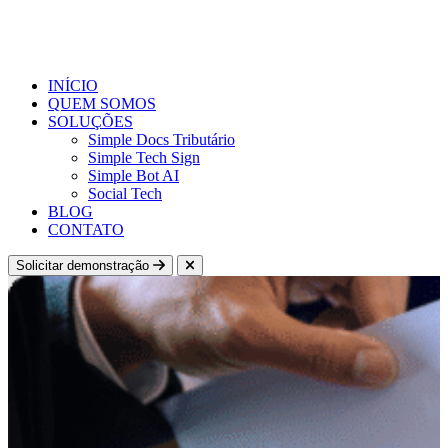
INÍCIO
QUEM SOMOS
SOLUÇÕES
Simple Docs Tributário
Simple Tech Sign
Simple Bot AI
Social Tech
BLOG
CONTATO
Solicitar demonstração