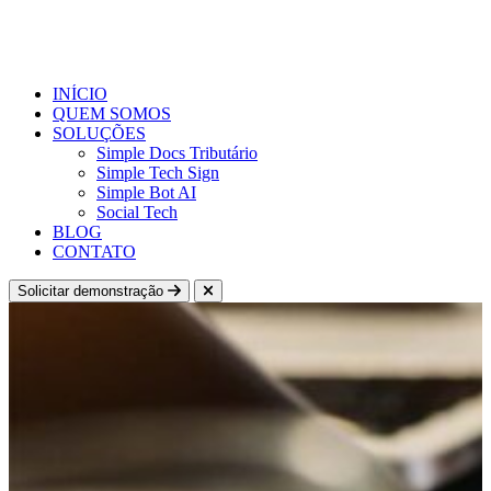
INÍCIO
QUEM SOMOS
SOLUÇÕES
Simple Docs Tributário
Simple Tech Sign
Simple Bot AI
Social Tech
BLOG
CONTATO
Solicitar demonstração