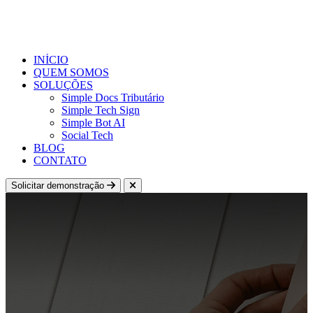
INÍCIO
QUEM SOMOS
SOLUÇÕES
Simple Docs Tributário
Simple Tech Sign
Simple Bot AI
Social Tech
BLOG
CONTATO
Solicitar demonstração